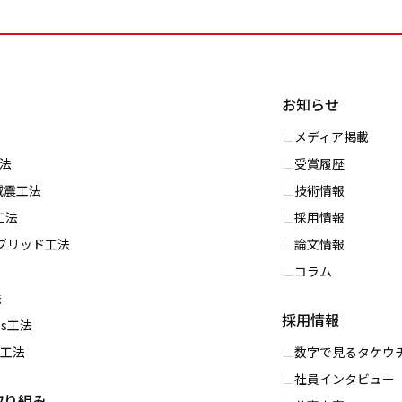
お知らせ
メディア掲載
⼯法
受賞履歴
S減震⼯法
技術情報
⼯法
採用情報
イブリッド⼯法
論文情報
コラム
法
採用情報
ess⼯法
PC工法
数字で⾒るタケウ
社員インタビュー
取り組み