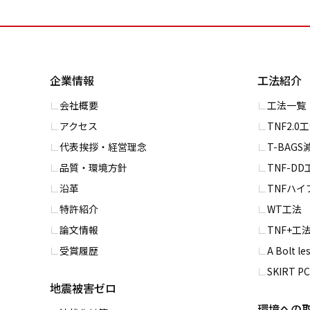
企業情報
工法紹介
会社概要
⼯法一覧
アクセス
TNF2.0
代表挨拶・経営理念
T-BAG
品質・環境方針
TNF-DD
沿革
TNFハ
特許紹介
WT⼯法
論文情報
TNF+⼯
受賞履歴
A Bolt l
SKIRT 
地震被害ゼロ
環境への