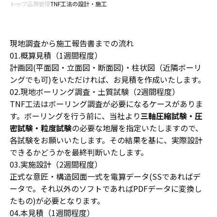
トップ
品質管理
TNF工法の設計・施工
現地調査から施工報告書までの流れ
01.概算見積（1週間程度）
計画図(平面図・立面図・断面図)・柱状図（近隣ボーリ
ングでも可)をいただければ、お見積を作成いたします。
02.現地ボーリング調査・土質試験（2週間程度）
TNF工法はボーリング調査が必要になるケースがありま
す。ボーリングを行う前に、当社より
三軸圧縮試験・圧
密試験・粒度試験
の必要な地層を指定いたしますので、
各試験をお願いいたします。その結果を基に、実際設計
できるかどうかを最終判断いたします。
03.実施設計（2週間程度）
正式な意匠・構造図面一式を電算データ(SSであればデ
ータで。それ以外のソフトであればPDFデータに変換し
たもの)が必要となります。
04.本見積（1週間程度）