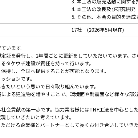
3. 本工法の販売活動に関す
4. 本工法の改良及び研究開発
5. その他、本会の目的を達
17社 (2026年5月現在)
げています。
認定証を発行し、2年間ごとに更新をしていただいています。
あるタケウチ建設が責任を持って行います。
を保持し、全国へ提供することが可能となります。
ミッションです。
いきたいという思いで日々取り組んでいます。
礎による建造物を増やすことで、環境面や耐震面など様々な部
社会貢献の第一歩です。協力業者様にはTNF工法を中心とし
実現していきたいと考えています。
いただける企業様とパートナーとして長くお付き合いしていき