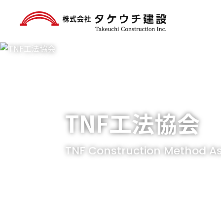
TNF工法協会
TNF Construction Method As