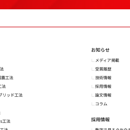
お知らせ
メディア掲載
⼯法
受賞履歴
S減震⼯法
技術情報
⼯法
採用情報
イブリッド⼯法
論文情報
コラム
法
採用情報
ess⼯法
PC工法
数字で⾒るタケウ