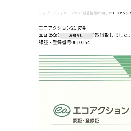
トップ
インフォメーション (新着情報)
お知らせ
エコアクシ
エコアクション21取得
エコアクション21の認証を取得致しました
2014.08.01
お知らせ
認証・登録番号0010154