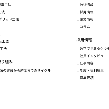
S減震⼯法
技術情報
⼯法
採用情報
イブリッド⼯法
論文情報
コラム
法
採用情報
ess⼯法
PC工法
数字で⾒るタケウ
社員インタビュー
取り組み
仕事内容
0工法の建設から解体までのサイクル
制度・福利厚⽣
募集要項