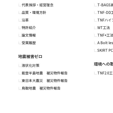
代表挨拶・経営理念
T-BAG
品質・環境方針
TNF-DD
沿革
TNFハ
特許紹介
WT⼯法
論文情報
TNF+⼯
受賞履歴
A Bolt l
SKIRT 
地震被害ゼロ
環境への
液状化対策
能登半島地震 被災物件報告
TNF2.
東日本大震災 被災物件報告
鳥取地震 被災物件報告