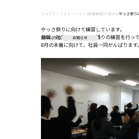
トップ
インフォメーション (新着情報)
お知らせ
やっさ祭り
やっさ祭りに向けて練習しています。
毎朝、社員全員でやっさ踊りの練習を行っ
2014.05.13
お知らせ
8月の本番に向けて、社員一同がんばります