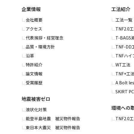
企業情報
工法紹介
会社概要
⼯法一覧
アクセス
TNF2.0
代表挨拶・経営理念
T-BAG
品質・環境方針
TNF-DD
沿革
TNFハ
特許紹介
WT⼯法
論文情報
TNF+⼯
受賞履歴
A Bolt l
SKIRT 
地震被害ゼロ
環境への
液状化対策
能登半島地震 被災物件報告
TNF2.
東日本大震災 被災物件報告