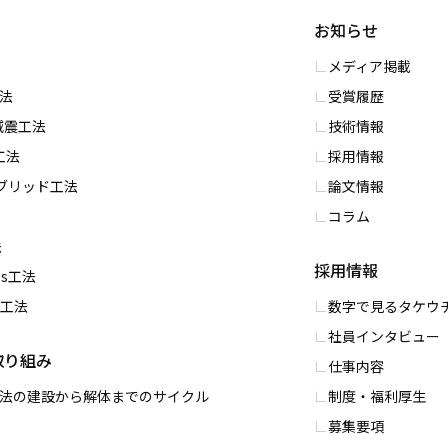
お知らせ
メディア掲載
⼯法
受賞履歴
S減震⼯法
技術情報
⼯法
採用情報
イブリッド⼯法
論文情報
コラム
法
採用情報
ess⼯法
PC工法
数字で⾒るタケウ
社員インタビュー
取り組み
仕事内容
0工法の建設から解体までのサイクル
制度・福利厚⽣
募集要項