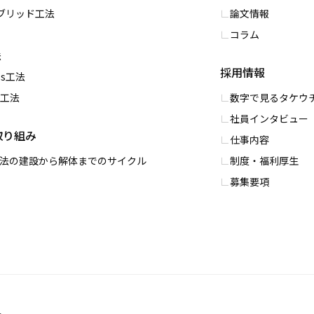
イブリッド⼯法
論文情報
コラム
法
採用情報
ess⼯法
PC工法
数字で⾒るタケウ
社員インタビュー
取り組み
仕事内容
0工法の建設から解体までのサイクル
制度・福利厚⽣
募集要項