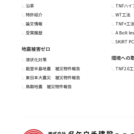
沿革
TNFハ
特許紹介
WT⼯法
論文情報
TNF+⼯
受賞履歴
A Bolt l
SKIRT 
地震被害ゼロ
環境への
液状化対策
能登半島地震 被災物件報告
TNF2.
東日本大震災 被災物件報告
鳥取地震 被災物件報告