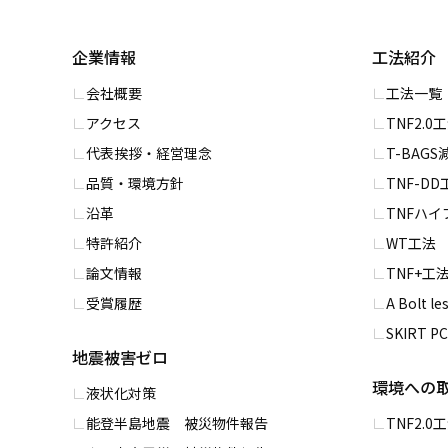
企業情報
工法紹介
会社概要
⼯法一覧
アクセス
TNF2.0
代表挨拶・経営理念
T-BAG
品質・環境方針
TNF-DD
沿革
TNFハ
特許紹介
WT⼯法
論文情報
TNF+⼯
受賞履歴
A Bolt l
SKIRT 
地震被害ゼロ
環境への
液状化対策
能登半島地震 被災物件報告
TNF2.