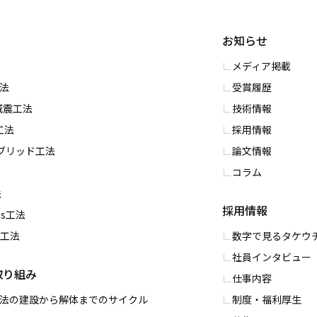
お知らせ
メディア掲載
⼯法
受賞履歴
S減震⼯法
技術情報
⼯法
採用情報
イブリッド⼯法
論文情報
コラム
法
採用情報
ess⼯法
PC工法
数字で⾒るタケウ
社員インタビュー
取り組み
仕事内容
0工法の建設から解体までのサイクル
制度・福利厚⽣