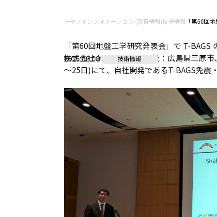
トップ
インフォメーション (新着情報)
技術情報
「第60回地
「第60回地盤工学研究発表会」で T-BAGS
株式会社タケウチ建設(本社：広島県三原市、代
2025.08.08
技術情報
～25日)にて、自社開発であるT-BAGS