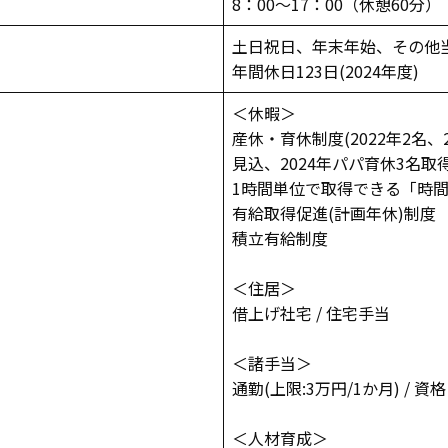
8：00～17：00（休憩60分）
土日祝日、年末年始、その他
年間休日123日(2024年度)
＜休暇＞
産休・育休制度(2022年2名、
見込、2024年パパ育休3名取
1時間単位で取得できる「時
有給取得促進(計画年休)制度
積立有給制度
＜住居＞
借上げ社宅 / 住宅手当
＜諸手当＞
通勤(上限:3万円/1か月) / 資格
＜人材育成＞