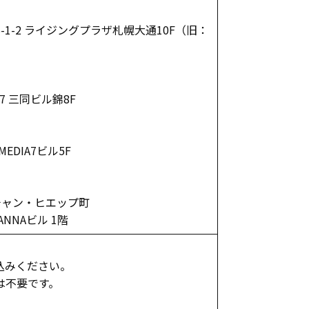
-2 ライジングプラザ札幌大通10F（旧：
7 三同ビル錦8F
EDIA7ビル5F
チャン・ヒエップ町
NAビル 1階
込みください。
は不要です。