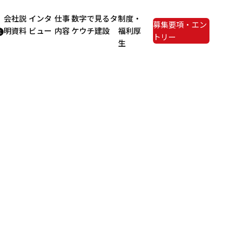
会社説
インタ
仕事
数字で見るタ
制度・
募集要項・エン
明資料
ビュー
内容
ケウチ建設
福利厚
トリー
生