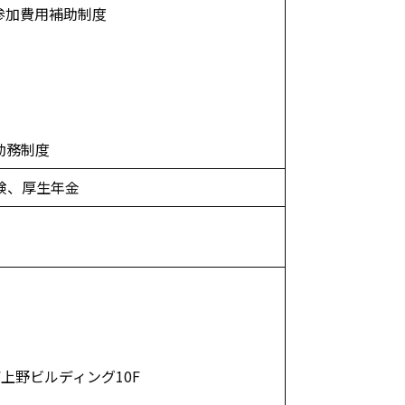
修参加費用補助制度
勤務制度
険、厚生年金
F上野ビルディング10F