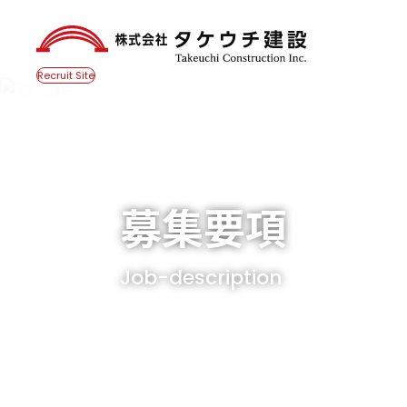
Recruit Site
募集要項
Job-description