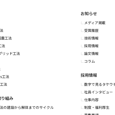
お知らせ
メディア掲載
⼯法
受賞履歴
S減震⼯法
技術情報
⼯法
採用情報
イブリッド⼯法
論文情報
コラム
法
採用情報
ess⼯法
PC工法
数字で⾒るタケウ
社員インタビュー
取り組み
仕事内容
0工法の建設から解体までのサイクル
制度・福利厚⽣