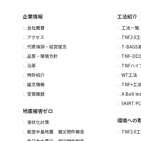
企業情報
工法紹介
会社概要
⼯法一覧
アクセス
TNF2.0
代表挨拶・経営理念
T-BAG
品質・環境方針
TNF-DD
沿革
TNFハ
特許紹介
WT⼯法
論文情報
TNF+⼯
受賞履歴
A Bolt l
SKIRT 
地震被害ゼロ
環境への
液状化対策
能登半島地震 被災物件報告
TNF2.